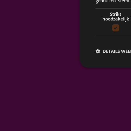
gebruiken, stemt
Strikt
noodzakelijk
DETAILS WE