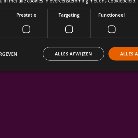
 u in met alle cookies in overeenstemming met ons Cookiebeleid.
Prestatie
Targeting
Functioneel
ERGEVEN
ALLES AFWIJZEN
ALLES 